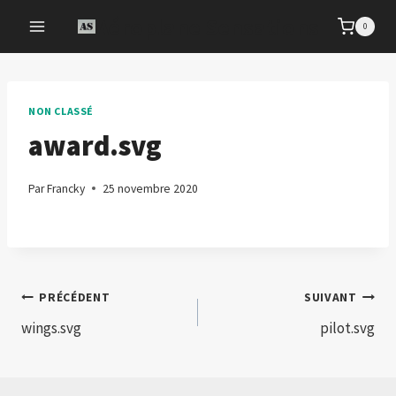
Aller
Aéroplane Sensations
0
au
contenu
NON CLASSÉ
award.svg
Par
Francky
25 novembre 2020
Navigation
PRÉCÉDENT
SUIVANT
wings.svg
pilot.svg
de
l’article