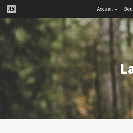
Aller
Aéroplane Sensations
Accueil
Bou
au
contenu
L