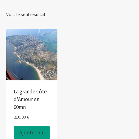
Voici le seul résultat
e
La grande Côte
d’Amour en
60mn
210,00
€
Ajouter au