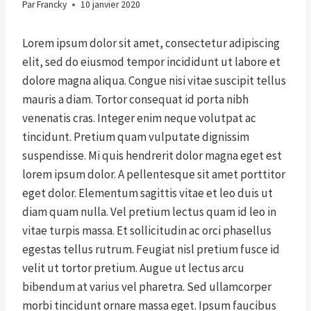
Par
Francky
10 janvier 2020
Lorem ipsum dolor sit amet, consectetur adipiscing
elit, sed do eiusmod tempor incididunt ut labore et
dolore magna aliqua. Congue nisi vitae suscipit tellus
mauris a diam. Tortor consequat id porta nibh
venenatis cras. Integer enim neque volutpat ac
tincidunt. Pretium quam vulputate dignissim
suspendisse. Mi quis hendrerit dolor magna eget est
lorem ipsum dolor. A pellentesque sit amet porttitor
eget dolor. Elementum sagittis vitae et leo duis ut
diam quam nulla. Vel pretium lectus quam id leo in
vitae turpis massa. Et sollicitudin ac orci phasellus
egestas tellus rutrum. Feugiat nisl pretium fusce id
velit ut tortor pretium. Augue ut lectus arcu
bibendum at varius vel pharetra. Sed ullamcorper
morbi tincidunt ornare massa eget. Ipsum faucibus