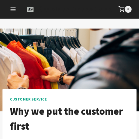
Aller
Aéroplane Sensations
0
au
contenu
CUSTOMER SERVICE
Why we put the customer
first