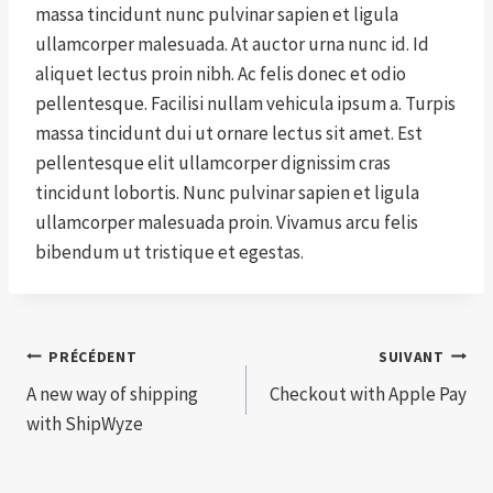
massa tincidunt nunc pulvinar sapien et ligula
ullamcorper malesuada. At auctor urna nunc id. Id
aliquet lectus proin nibh. Ac felis donec et odio
pellentesque. Facilisi nullam vehicula ipsum a. Turpis
massa tincidunt dui ut ornare lectus sit amet. Est
pellentesque elit ullamcorper dignissim cras
tincidunt lobortis. Nunc pulvinar sapien et ligula
ullamcorper malesuada proin. Vivamus arcu felis
bibendum ut tristique et egestas.
Navigation
PRÉCÉDENT
SUIVANT
A new way of shipping
Checkout with Apple Pay
de
with ShipWyze
l’article