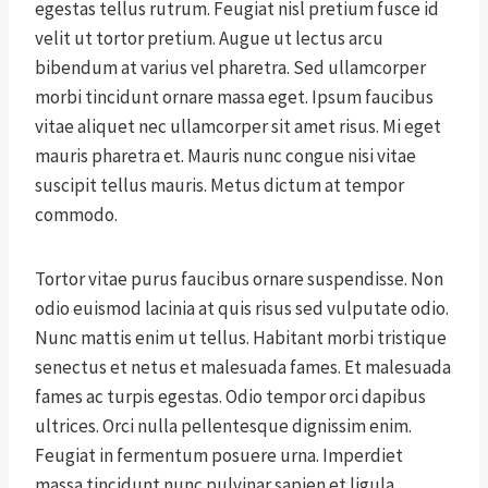
egestas tellus rutrum. Feugiat nisl pretium fusce id
velit ut tortor pretium. Augue ut lectus arcu
bibendum at varius vel pharetra. Sed ullamcorper
morbi tincidunt ornare massa eget. Ipsum faucibus
vitae aliquet nec ullamcorper sit amet risus. Mi eget
mauris pharetra et. Mauris nunc congue nisi vitae
suscipit tellus mauris. Metus dictum at tempor
commodo.
Tortor vitae purus faucibus ornare suspendisse. Non
odio euismod lacinia at quis risus sed vulputate odio.
Nunc mattis enim ut tellus. Habitant morbi tristique
senectus et netus et malesuada fames. Et malesuada
fames ac turpis egestas. Odio tempor orci dapibus
ultrices. Orci nulla pellentesque dignissim enim.
Feugiat in fermentum posuere urna. Imperdiet
massa tincidunt nunc pulvinar sapien et ligula